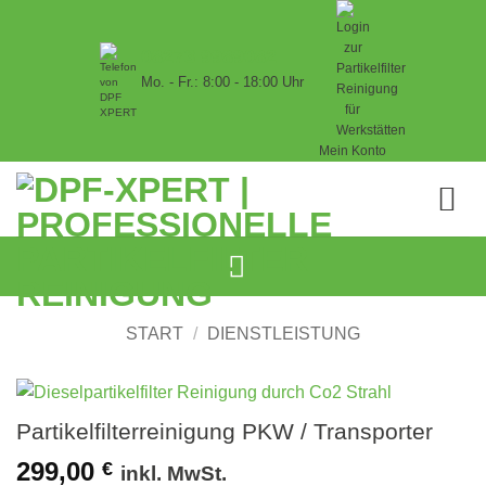
Zum
Inhalt
08273 9989082
springen
Mo. - Fr.: 8:00 - 18:00 Uhr
Mein Konto
START
/
DIENSTLEISTUNG
Partikelfilterreinigung PKW / Transporter
299,00
€
inkl. MwSt.